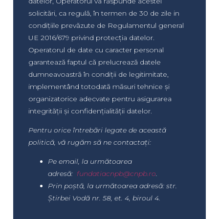
datelor, Operatorul va răspunde acestei
solicitări, ca regulă, în termen de 30 de zile in
condițiile prevăzute de Regulamentul general
UE 2016/679 privind protecția datelor.
Operatorul de date cu caracter personal
garantează faptul că prelucrează datele
dumneavoastră în condiții de legitimitate,
implementând totodată măsuri tehnice și
organizatorice adecvate pentru asigurarea
integrității și confidențialității datelor.
Pentru orice întrebări legate de această
politică, vă rugăm să ne contactați:
Pe email, la următoarea
adresă:
fundatiacnpb@cnpb.ro
.
Prin poștă, la următoarea adresă: str.
Știrbei Vodă nr. 58, et. 4, biroul 4.