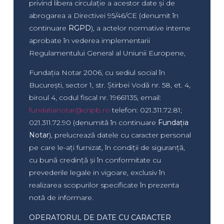
privind libera circulație a acestor date și de
abrogarea a Directivei 95/46/CE (denumit în
continuare
RGPD
), a actelor normative interne
aprobate în vederea implementarii
Regulamentului General al Uniunii Europene,
Fundația Notar 2006, cu sediul social în
București, sector 1, str. Știrbei Vodă nr. 58, et. 4,
biroul 4, codul fiscal nr. 19661135, email:
fundatianotar@cnpb.ro
telefon: 021.311.72.81;
021.311.72.90 (denumită în continuare
Fundația
Notar
), prelucrează datele cu caracter personal
pe care le-ați furnizat, în condiții de siguranță,
cu bună credință și în conformitate cu
prevederile legale in vigoare, exclusiv în
realizarea scopurilor specificate în prezenta
notă de informare.
OPERATORUL DE DATE CU CARACTER