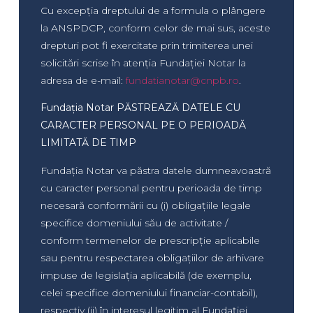
Cu excepția dreptului de a formula o plângere
la ANSPDCP, conform celor de mai sus, aceste
drepturi pot fi exercitate prin trimiterea unei
solicitări scrise în atenția Fundației Notar la
adresa de e-mail:
fundatianotar@cnpb.ro
.
Fundația Notar PĂSTREAZĂ DATELE CU
CARACTER PERSONAL PE O PERIOADĂ
LIMITATĂ DE TIMP
Fundația Notar va păstra datele dumneavoastră
cu caracter personal pentru perioada de timp
necesară conformării cu (i) obligațiile legale
specifice domeniului său de activitate /
conform termenelor de prescripție aplicabile
sau pentru respectarea obligațiilor de arhivare
impuse de legislația aplicabilă (de exemplu,
celei specifice domeniului financiar-contabil),
respectiv (ii) în interesul legitim al Fundației