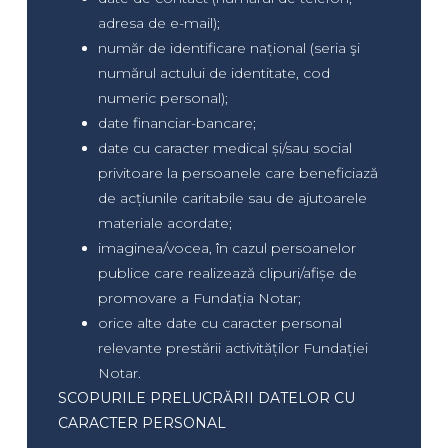
adresa de e-mail);
număr de identificare național (seria şi
numărul actului de identitate, cod
numeric personal);
date financiar-bancare;
date cu caracter medical și/sau social
privitoare la persoanele care beneficiază
de acțiunile caritabile sau de ajutoarele
materiale acordate;
imaginea/vocea, în cazul persoanelor
publice care realizează clipuri/afișe de
promovare a Fundația Notar;
orice alte date cu caracter personal
relevante prestării activităților Fundației
Notar.
SCOPURILE PRELUCRĂRII DATELOR CU
CARACTER PERSONAL